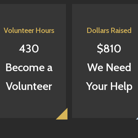
Volunteer Hours
Dollars Raised
430
$810
Become a
We Need
Volunteer
Your Help