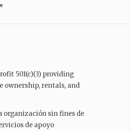
users
e
can
use
touch
and
swipe
gestures.
fit 501(c)(3) providing
e ownership, rentals, and
 organización sin fines de
servicios de apoyo